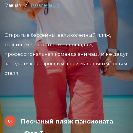
Главная
Развлечения
Открытые бассейны, великолепный пляж,
различные спортивные площадки,
профессиональная команда анимации не дадут
заскучать как взрослым, так и маленьким гостям
отеля.
Песчаный пляж пансионата