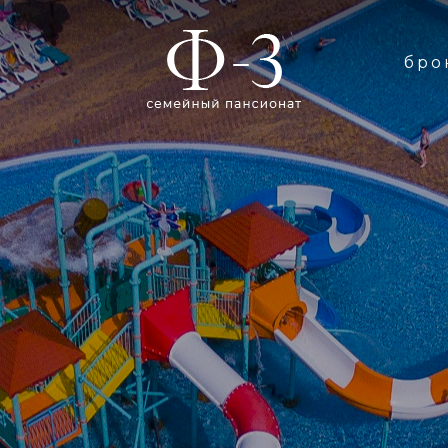
бро
Й