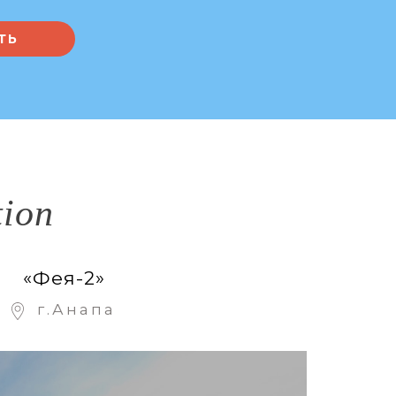
tion
«Фея-2»
г.Анапа